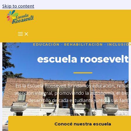
Skip to content
Home
EDUCACIÓN · REHABILITACIÓN · INCLUSIÓ
escuela roosevelt
En la Escuela Roosevelt brindamos educación, rehabil
atención integral, promoviendo la autonomía, el bien
desarrollo de cada estudiante junto a sus famili
Conocé nuestra escuela